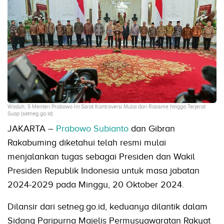
Waduh, 5 Menteri Prabowo Ini Sarat Kontroversi Mulai dari Rasisme hingga Terjerat
Suap (setneg.go.id)
JAKARTA –
Prabowo Subianto
dan Gibran
Rakabuming diketahui telah resmi mulai
menjalankan tugas sebagai Presiden dan Wakil
Presiden Republik Indonesia untuk masa jabatan
2024-2029 pada Minggu, 20 Oktober 2024.
Dilansir dari setneg.go.id, keduanya dilantik dalam
Sidang Paripurna Majelis Permusyawaratan Rakyat