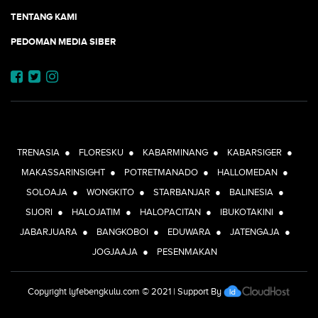
TENTANG KAMI
PEDOMAN MEDIA SIBER
JEJARING JOGJAAJA:
TRENASIA
●
FLORESKU
●
KABARMINANG
●
KABARSIGER
●
MAKASSARINSIGHT
●
POTRETMANADO
●
HALLOMEDAN
●
SOLOAJA
●
WONGKITO
●
STARBANJAR
●
BALINESIA
●
SIJORI
●
HALOJATIM
●
HALOPACITAN
●
IBUKOTAKINI
●
JABARJUARA
●
BANGKOBOI
●
EDUWARA
●
JATENGAJA
●
JOGJAAJA
●
PESENMAKAN
Copyright
lyfebengkulu.com
© 2021 | Support By