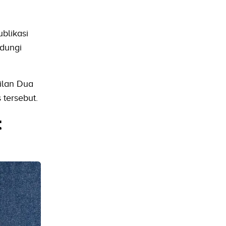
blikasi
ndungi
ilan Dua
tersebut.
t