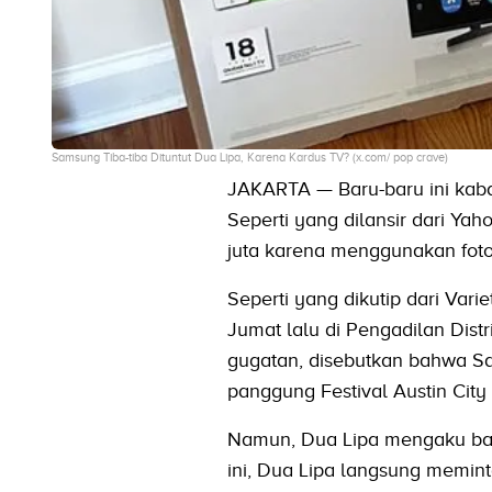
Samsung Tiba-tiba Dituntut Dua Lipa, Karena Kardus TV? (x.com/ pop crave)
JAKARTA — Baru-baru ini kaba
Seperti yang dilansir dari Y
juta karena menggunakan foto
Seperti yang dikutip dari Var
Jumat lalu di Pengadilan Dist
gugatan, disebutkan bahwa Sa
panggung Festival Austin City
Namun, Dua Lipa mengaku bar
ini, Dua Lipa langsung memi