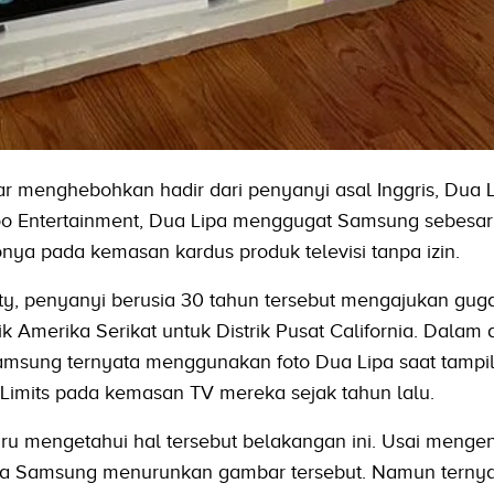
r menghebohkan hadir dari penyanyi asal Inggris, Dua L
ahoo Entertainment, Dua Lipa menggugat Samsung sebesa
nya pada kemasan kardus produk televisi tanpa izin.
iety, penyanyi berusia 30 tahun tersebut mengajukan gu
rik Amerika Serikat untuk Distrik Pusat California. Dala
msung ternyata menggunakan foto Dua Lipa saat tampil
 Limits pada kemasan TV mereka sejak tahun lalu.
u mengetahui hal tersebut belakangan ini. Usai menge
nta Samsung menurunkan gambar tersebut. Namun ternya