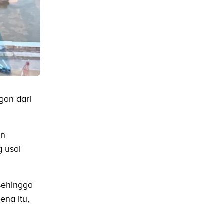
gan dari
an
 usai
sehingga
ena itu,