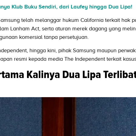
Punya Klub Buku Sendiri, dari Laufey hingga Dua Lipa!
amsung telah melanggar hukum California terkait hak pu
 dalam Lanham Act, serta aturan merek dagang yang meli
nggunaan komersial tanpa persetujuan.
Independent, hingga kini, pihak Samsung maupun perwak
pan resmi kepada media The Independent terkait kasus 
tama Kalinya Dua Lipa Terliba