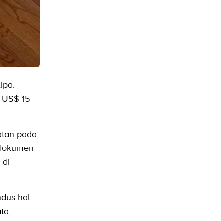
ipa.
r US$ 15
gatan pada
m dokumen
 di
ndus hal
ta,