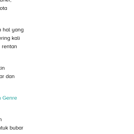
ota
n hal yang
ring kali
h rentan
in
ar dan
n Genre
n
ntuk bubar