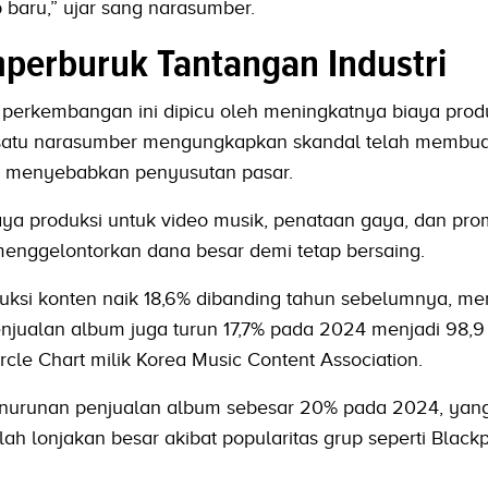
baru,” ujar sang narasumber.
perburuk Tantangan Industri
perkembangan ini dipicu oleh meningkatnya biaya prod
 satu narasumber mengungkapkan skandal telah membua
gga menyebabkan penyusutan pasar.
biaya produksi untuk video musik, penataan gaya, dan pro
enggelontorkan dana besar demi tetap bersaing.
ksi konten naik 18,6% dibanding tahun sebelumnya, me
njualan album juga turun 17,7% pada 2024 menjadi 98,9 j
cle Chart milik Korea Music Content Association.
penurunan penjualan album sebesar 20% pada 2024, yan
lah lonjakan besar akibat popularitas grup seperti Black