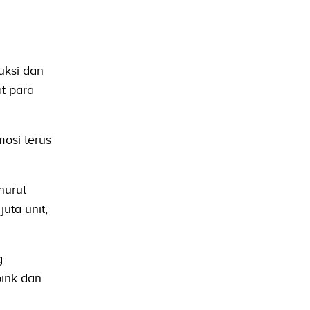
uksi dan
t para
mosi terus
nurut
uta unit,
g
pink dan