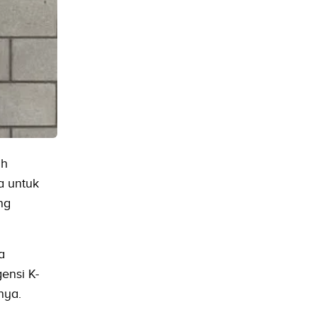
ah
a untuk
ng
a
ensi K-
nya.