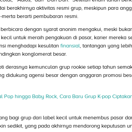
i berakhirnya aktivitas resmi grup, meskipun para angg
a-merta berarti pembubaran resmi.
 berbicara dengan syarat anonim mengakui, meski buka
 kecil untuk meraih pengakuan di pasar, karier mereka se
nsi menghadapi kesulitan
finansial
, tantangan yang lebi
andingkan konglomerat besar.
ti derasnya kemunculan grup rookie setiap tahun semak
g didukung agensi besar dengan anggaran promosi bes
al Pop hingga Baby Rock, Cara Baru Grup K-pop Ciptaka
ng bagi grup dari label kecil untuk menembus pasar da
in sedikit, yang pada akhirnya mendorong keputusan u