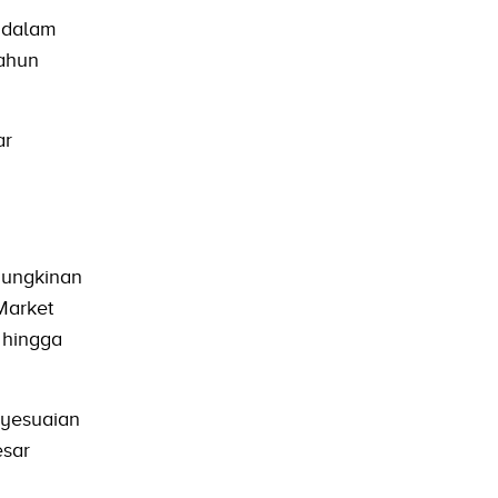
 dalam
tahun
ar
mungkinan
Market
 hingga
nyesuaian
esar