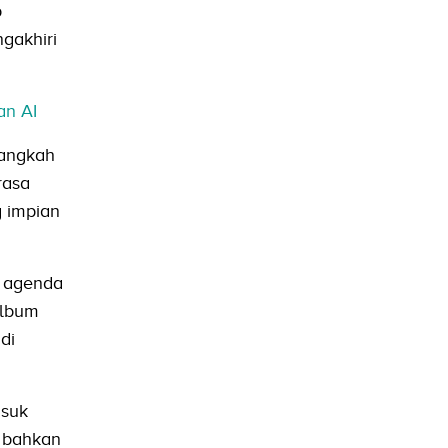
p
gakhiri
an AI
langkah
rasa
 impian
h agenda
album
di
asuk
” bahkan