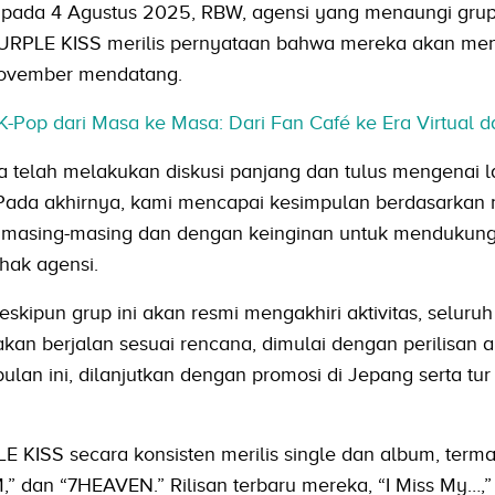
s, pada 4 Agustus 2025, RBW, agensi yang menaungi gru
RPLE KISS merilis pernyataan bahwa mereka akan men
 November mendatang.
K-Pop dari Masa ke Masa: Dari Fan Café ke Era Virtual d
 telah melakukan diskusi panjang dan tulus mengenai 
Pada akhirnya, kami mencapai kesimpulan berdasarkan 
 masing-masing dan dengan keinginan untuk mendukung
ihak agensi.
pun grup ini akan resmi mengakhiri aktivitas, seluru
akan berjalan sesuai rencana, dimulai dengan perilisan 
ulan ini, dilanjutkan dengan promosi di Jepang serta tur 
E KISS secara konsisten merilis single dan album, term
” dan “7HEAVEN.” Rilisan terbaru mereka, “I Miss My…,