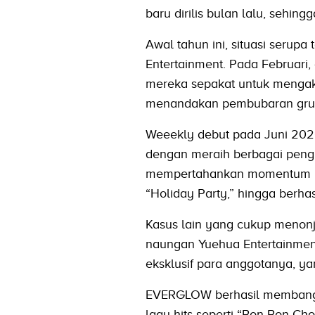
baru dirilis bulan lalu, seh
Awal tahun ini, situasi serupa 
Entertainment. Pada Februari
mereka sepakat untuk mengakhi
menandakan pembubaran grup
Weeekly debut pada Juni 202
dengan meraih berbagai pengha
mempertahankan momentum le
“Holiday Party,” hingga berh
Kasus lain yang cukup menon
naungan Yuehua Entertainmen
eksklusif para anggotanya, yan
EVERGLOW berhasil membangun
lagu hits seperti “Bon Bon Cho