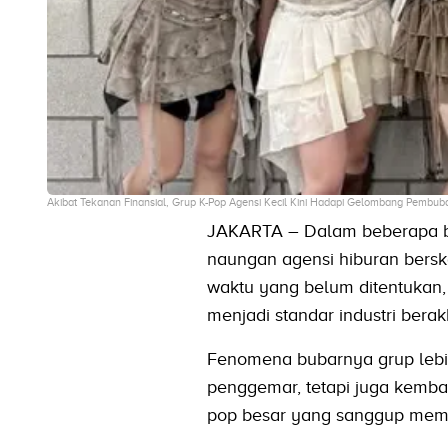
Akibat Tekanan Finansial, Grup K-Pop Agensi Kecil Kini Hadapi Gelombang Pembub
JAKARTA – Dalam beberapa bu
naungan agensi hiburan berska
waktu yang belum ditentukan,
menjadi standar industri berakh
Fenomena bubarnya grup lebi
penggemar, tetapi juga kemb
pop besar yang sanggup mem