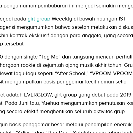
ingga pengumuman pembubaran ini menjadi semakin menge
terjadi pada
girl group
Weeekly di bawah naungan IST
, agensi mengumumkan bahwa setelah melakukan diskusi
ri kontrak eksklusif dengan para anggota, yang secara 
 tersebut.
0 dengan single “Tag Me” dan langsung mencuri perhat
rgaan rookie di sejumlah ajang musik akhir tahun. Grup
wat lagu-lagu seperti “After School,” “VROOM VROOM,
asil mengumpulkan basis penggemar kecil namun setia.
jol adalah EVERGLOW, girl group yang debut pada 2019
t. Pada Juni lalu, Yuehua mengumumkan pemutusan ko
g secara efektif menghentikan seluruh aktivitas grup.
 basis penggemar besar melalui penampilan energik 
colat,” “Adios,” dan “Dun Dun.” Setelah enam tahun berka