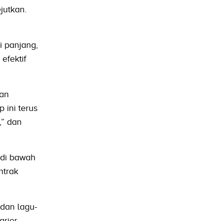
jutkan.
 panjang,
efektif
ian
 ini terus
” dan
 di bawah
ntrak
dan lagu-
rier,