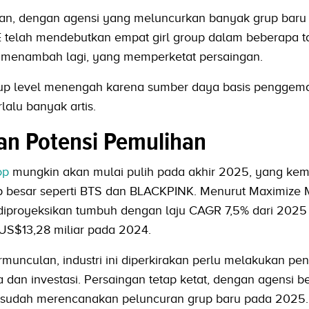
han, dengan agensi yang meluncurkan banyak grup baru
E telah mendebutkan empat girl group dalam beberapa 
a menambah lagi, yang memperketat persaingan.
grup level menengah karena sumber daya basis penggem
alu banyak artis.
an Potensi Pemulihan
op
mungkin akan mulai pulih pada akhir 2025, yang ke
p besar seperti BTS dan BLACKPINK. Menurut Maximize 
 diproyeksikan tumbuh dengan laju CAGR 7,5% dari 2025
US$13,28 miliar pada 2024.
rmunculan, industri ini diperkirakan perlu melakukan pe
a dan investasi. Persaingan tetap ketat, dengan agensi b
g sudah merencanakan peluncuran grup baru pada 2025.