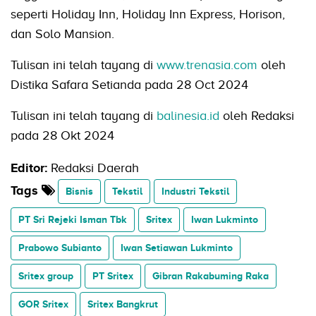
seperti Holiday Inn, Holiday Inn Express, Horison,
dan Solo Mansion.
Tulisan ini telah tayang di
www.trenasia.com
oleh
Distika Safara Setianda pada 28 Oct 2024
Tulisan ini telah tayang di
balinesia.id
oleh Redaksi
pada 28 Okt 2024
Editor:
Redaksi Daerah
Tags
Bisnis
Tekstil
Industri Tekstil
PT Sri Rejeki Isman Tbk
Sritex
Iwan Lukminto
Prabowo Subianto
Iwan Setiawan Lukminto
Sritex group
PT Sritex
Gibran Rakabuming Raka
GOR Sritex
Sritex Bangkrut