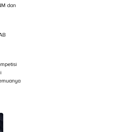
ENM dan
g
LAB
mpetisi
i
 semuanya