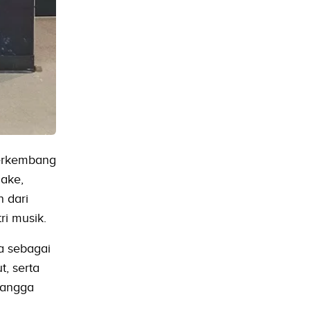
erkembang
Jake,
n dari
ri musik.
a sebagai
, serta
tangga