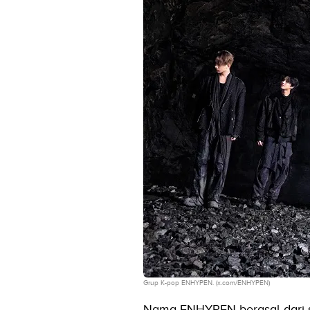
Grup K-pop ENHYPEN. (x.com/ENHYPEN)
Nama ENHYPEN berasal dari si