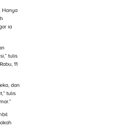
. Hanya
ah
ar ia
an
” tulis
abu, 11
eka, dan
” tulis
mar.”
bil
pakah