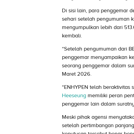
Di sisi lain, para penggema
sehari setelah pengumuman ke
mengumpulkan lebih dari 513.
kembali.
“Setelah pengumuman dari BE
penggemar menyampaikan kekh
seorang penggemar dalam sur
Maret 2026.
“ENHYPEN telah beraktivitas 
Heeseung
memiliki peran penti
penggemar lain dalam suratny
Meski pihak agensi menyatak
setelah pertimbangan panja
keputusan tersebut benar-ben