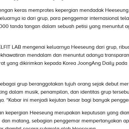
r dengan keras memprotes kepergian mendadak Heeseung
luarnya ia dari grup, para penggemar internasional tel
000 tanda tangan dalam sebuah petisi yang menuntut ag
LFIT LAB mengenai keluarnya Heeseung dari grup, ribu
awatiran mendalam dan menuntut adanya transparansi,
at yang dikirimkan kepada Korea JoongAng Daily pada R
sebagai grup beranggotakan tujuh orang sejak debut mer
ng dalam musik, penampilan, dan identitas grup tersebut,
a. “Kabar ini menjadi kejutan besar bagi banyak pengge
an kepergian Heeseung merupakan keputusan yang diam
ng dan matang, sebagian penggemar mempertanyakan a
ar diambil secara sukarela oleh Heeseung.