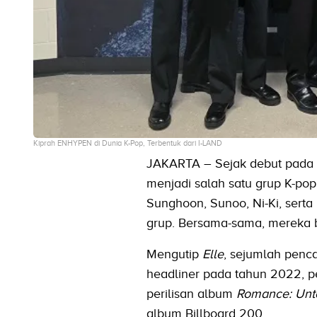
Kiprah ENHYPEN di Dunia K-Pop, Terbentuk dari I-LAND
JAKARTA – Sejak debut pada 
menjadi salah satu grup K-pop 
Sunghoon, Sunoo, Ni-Ki, serta 
grup. Bersama-sama, mereka be
Mengutip
Elle
, sejumlah penca
headliner pada tahun 2022, p
perilisan album
Romance: Unt
album Billboard 200.