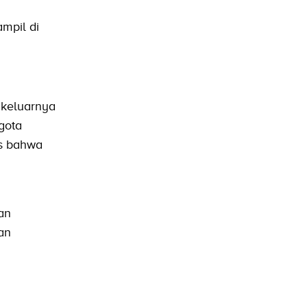
mpil di
keluarnya
gota
as bahwa
an
an