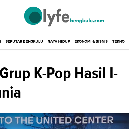
M
SEPUTAR BENGKULU
GAYA HIDUP
EKONOMI & BISNIS
TEKNO
rup K-Pop Hasil I-
nia