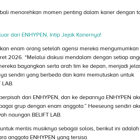
bali menorehkan momen penting dalam karier dengan ta
ar dari ENHYPEN, Intip Jejak Kariernya!
akan enam orang setelah agensi mereka mengumumkan 
et 2026. “Melalui diskusi mendalam dengan setiap ang
reka bayangkan serta arah tim ke depan, menjadi jel
nya sendiri yang berbeda dan kami memutuskan untuk
 LAB.
 berpisah dari ENHYPEN, dan ke depannya ENHYPEN ak
sebagai grup dengan enam anggota.” Heeseung sendiri ak
awah naungan BELIFT LAB.
tuk merilis musiknya sebagai solois, berikut ini adalah
ara anggota ENHYPEN yang tersisa.