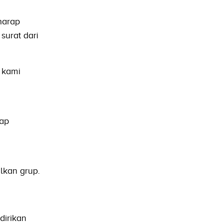
harap
surat dari
 kami
rap
lkan grup.
dirikan