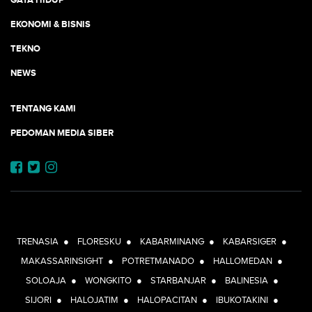
EKONOMI & BISNIS
TEKNO
NEWS
TENTANG KAMI
PEDOMAN MEDIA SIBER
JEJARING JOGJAAJA:
TRENASIA
●
FLORESKU
●
KABARMINANG
●
KABARSIGER
●
MAKASSARINSIGHT
●
POTRETMANADO
●
HALLOMEDAN
●
SOLOAJA
●
WONGKITO
●
STARBANJAR
●
BALINESIA
●
SIJORI
●
HALOJATIM
●
HALOPACITAN
●
IBUKOTAKINI
●