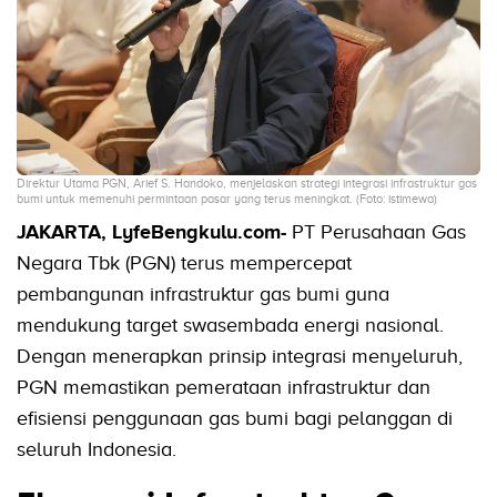
Direktur Utama PGN, Arief S. Handoko, menjelaskan strategi integrasi infrastruktur gas
bumi untuk memenuhi permintaan pasar yang terus meningkat. (Foto: istimewa)
JAKARTA, LyfeBengkulu.com-
PT Perusahaan Gas
Negara Tbk (PGN) terus mempercepat
pembangunan infrastruktur gas bumi guna
mendukung target swasembada energi nasional.
Dengan menerapkan prinsip integrasi menyeluruh,
PGN memastikan pemerataan infrastruktur dan
efisiensi penggunaan gas bumi bagi pelanggan di
seluruh Indonesia.