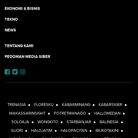
EKONOMI & BISNIS
TEKNO
NEWS
TENTANG KAMI
PEDOMAN MEDIA SIBER
JEJARING JOGJAAJA:
TRENASIA
●
FLORESKU
●
KABARMINANG
●
KABARSIGER
●
MAKASSARINSIGHT
●
POTRETMANADO
●
HALLOMEDAN
●
SOLOAJA
●
WONGKITO
●
STARBANJAR
●
BALINESIA
●
SIJORI
●
HALOJATIM
●
HALOPACITAN
●
IBUKOTAKINI
●