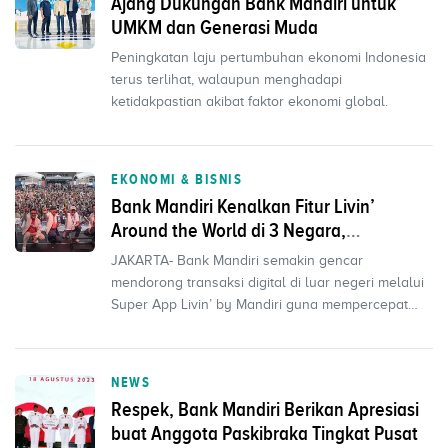
Ajang Dukungan Bank Mandiri untuk
UMKM dan Generasi Muda
Peningkatan laju pertumbuhan ekonomi Indonesia
terus terlihat, walaupun menghadapi
ketidakpastian akibat faktor ekonomi global.
EKONOMI & BISNIS
Bank Mandiri Kenalkan Fitur Livin’
Around the World di 3 Negara,
Perbanyak Transaksi di Luar Negeri
JAKARTA- Bank Mandiri semakin gencar
mendorong transaksi digital di luar negeri melalui
Super App Livin’ by Mandiri guna mempercepat
inklusi keuangan ...
NEWS
Respek, Bank Mandiri Berikan Apresiasi
buat Anggota Paskibraka Tingkat Pusat