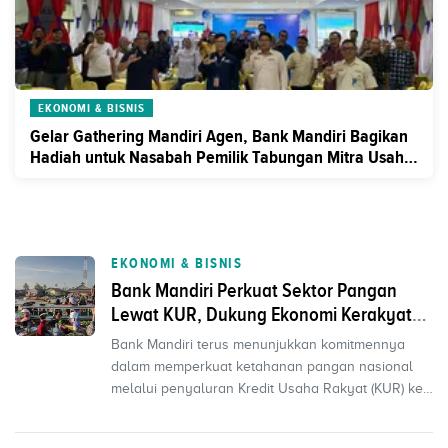
EKONOMI & BISNIS
Gelar Gathering Mandiri Agen, Bank Mandiri Bagikan
Hadiah untuk Nasabah Pemilik Tabungan Mitra Usaha
(TabMu) di Jambi
EKONOMI & BISNIS
Bank Mandiri Perkuat Sektor Pangan
Lewat KUR, Dukung Ekonomi Kerakyatan
dan Program Makan Bergizi Gratis
Bank Mandiri terus menunjukkan komitmennya
dalam memperkuat ketahanan pangan nasional
melalui penyaluran Kredit Usaha Rakyat (KUR) ke
sektor-sektor st...