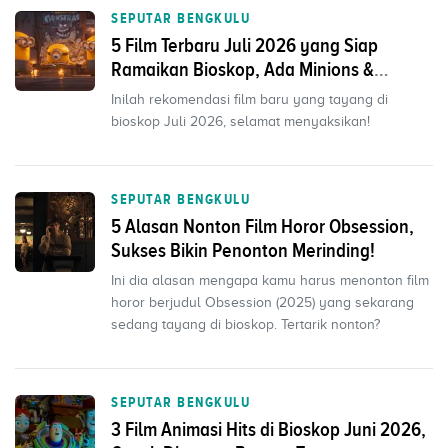
SEPUTAR BENGKULU
5 Film Terbaru Juli 2026 yang Siap
Ramaikan Bioskop, Ada Minions &
Monsters!
Inilah rekomendasi film baru yang tayang di
bioskop Juli 2026, selamat menyaksikan!
SEPUTAR BENGKULU
5 Alasan Nonton Film Horor Obsession,
Sukses Bikin Penonton Merinding!
Ini dia alasan mengapa kamu harus menonton film
horor berjudul Obsession (2025) yang sekarang
sedang tayang di bioskop. Tertarik nonton?
SEPUTAR BENGKULU
3 Film Animasi Hits di Bioskop Juni 2026,