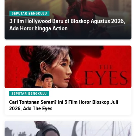
SEPUTAR BENGKULU
3 Film Hollywood Baru di Bioskop Agustus 2026,
Ada Horor hingga Action
SEPUTAR BENGKULU
Cari Tontonan Seram? Ini 5 Film Horor Bioskop Juli
2026, Ada The Eyes