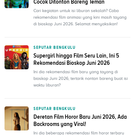
Cocok Ditonton Bareng Teman
Cari kegiatan untuk isi liburan sekolah? Coba
rekomendasi film animasi yang kini masih tayang
di bioskop Juni 2026. Selamat menyaksikan!
SEPUTAR BENGKULU
Supergirl hingga Film Seru Lain, Ini 5
Rekomendasi Bioskop Juni 2026
Ini dia rekomendasi film baru yang tayang di
bioskop Juni 2026, tertarik nonton bareng buat isi
waktu liburan?
SEPUTAR BENGKULU
Deretan Film Horor Baru Juni 2026, Ada
Backrooms yang Viral!
Ini dia beberapa rekomendasi film horor terbaru