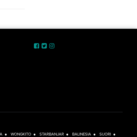
A
●
WONGKITO
●
STARBANJAR
●
BALINESIA
●
SIJORI
●