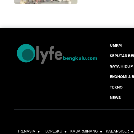
UMKM
SEPUTAR B
GAYA HIDUP
EKONOMI & B
TEKNO
NEWS
TRENASIA
●
FLORESKU
●
KABARMINANG
●
KABARSIGER