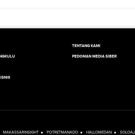
TENTANG KAMI
ENGKULU
PEDOMAN MEDIA SIBER
ISNIS
JEJARING JOGJAAJA:
●
MAKASSARINSIGHT
●
POTRETMANADO
●
HALLOMEDAN
●
SOLOAJ