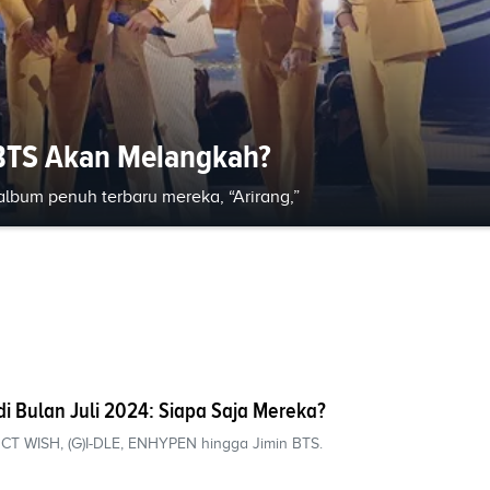
BTS Akan Melangkah?
album penuh terbaru mereka, “Arirang,”
i Bulan Juli 2024: Siapa Saja Mereka?
NCT WISH, (G)I-DLE, ENHYPEN hingga Jimin BTS.