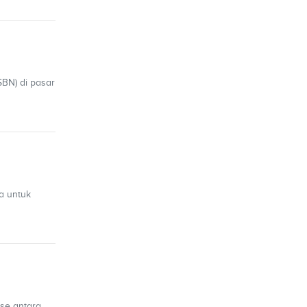
BN) di pasar
a untuk
se antara