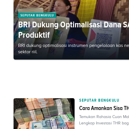
SEPUTAR BENGKULU
BRI Dukung Optimalisasi Dana S
Produktif
BRI dukung optimalisasi instrumen pengelolaan kas ne
sektor riil.
SEPUTAR BENGKULU
Cara Amankan Sisa THR
Temukan Rahasia Cuan Mak
Lengkap Investasi THR bagi