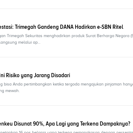
vestasi: Trimegah Gandeng DANA Hadirkan e-SBN Ritel
gan Trimegah Sekuritas menghadirkan produk Surat Berharga Negara (S
langsung melalui ap...
Ini Risiko yang Jarang Disadari
ng bisa Anda pertimbangkan ketika tergoda mengajukan pinjaman hany
ang mewah.
enkeu Disunat 90%, Apa Lagi yang Terkena Dampaknya?
enetapkan 16 pos belanja yang terkena pemangkasan dengan persenta