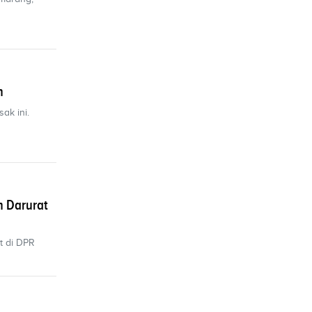
n
ak ini.
n Darurat
t di DPR