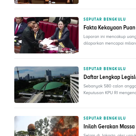
SEPUTAR BENGKULU
Fakta Kekayaan Puan
Laporan ini mencakup uang
dilaporkan mencapai miliara
SEPUTAR BENGKULU
Daftar Lengkap Legis
Sebanyak 580 calon anggota
Keputusan KPU RI mengenai 
SEPUTAR BENGKULU
Inilah Gerakan Massa
Selain di Jakarta, aksi un