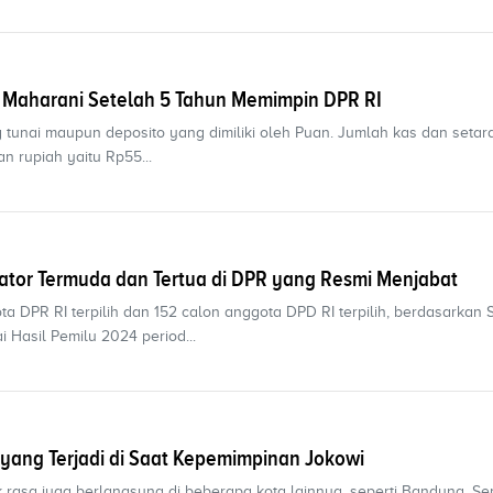
 Maharani Setelah 5 Tahun Memimpin DPR RI
 tunai maupun deposito yang dimiliki oleh Puan. Jumlah kas dan setar
n rupiah yaitu Rp55...
lator Termuda dan Tertua di DPR yang Resmi Menjabat
 DPR RI terpilih dan 152 calon anggota DPD RI terpilih, berdasarkan 
Hasil Pemilu 2024 period...
 yang Terjadi di Saat Kepemimpinan Jokowi
juk rasa juga berlangsung di beberapa kota lainnya, seperti Bandung, S