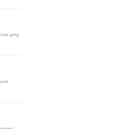
a kas yang
Surat
emarang,