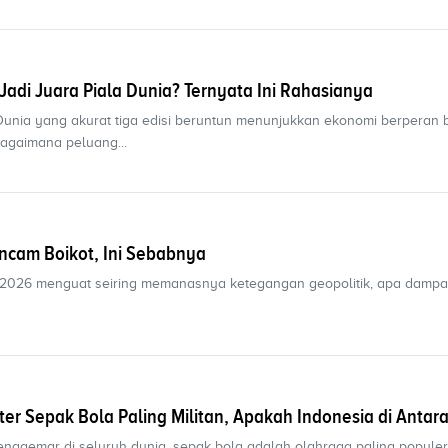
adi Juara Piala Dunia? Ternyata Ini Rahasianya
 Dunia yang akurat tiga edisi beruntun menunjukkan ekonomi berperan
bagaimana peluang...
ancam Boikot, Ini Sebabnya
 2026 menguat seiring memanasnya ketegangan geopolitik, apa dampa
er Sepak Bola Paling Militan, Apakah Indonesia di Antar
enggemar di seluruh dunia, sepak bola adalah olahraga paling populer d