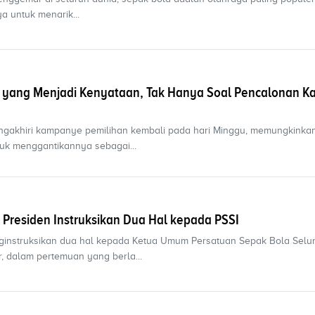
 untuk menarik...
s yang Menjadi Kenyataan, Tak Hanya Soal Pencalonan K
ngakhiri kampanye pemilihan kembali pada hari Minggu, memungkinkan
tuk menggantikannya sebagai...
A, Presiden Instruksikan Dua Hal kepada PSSI
ginstruksikan dua hal kepada Ketua Umum Persatuan Sepak Bola Selu
ir, dalam pertemuan yang berla...