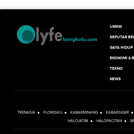
UMKM
SEPUTAR B
GAYA HIDUP
EKONOMI & B
TEKNO
NEWS
TRENASIA
●
FLORESKU
●
KABARMINANG
●
KABARSIGER
HALOJATIM
●
HALOPACITAN
●
I