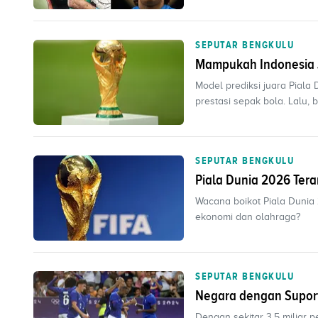
SEPUTAR BENGKULU
Mampukah Indonesia J
Model prediksi juara Piala
prestasi sepak bola. Lalu, 
SEPUTAR BENGKULU
Piala Dunia 2026 Ter
Wacana boikot Piala Dunia
ekonomi dan olahraga?
SEPUTAR BENGKULU
Negara dengan Suport
Dengan sekitar 3,5 miliar p