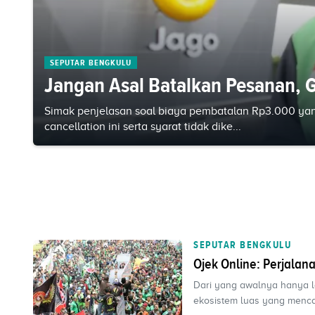
SEPUTAR BENGKULU
Jangan Asal Batalkan Pesanan, 
Simak penjelasan soal biaya pembatalan Rp3.000 yan
cancellation ini serta syarat tidak dike...
SEPUTAR BENGKULU
Ojek Online: Perjalan
Dari yang awalnya hanya l
ekosistem luas yang menca