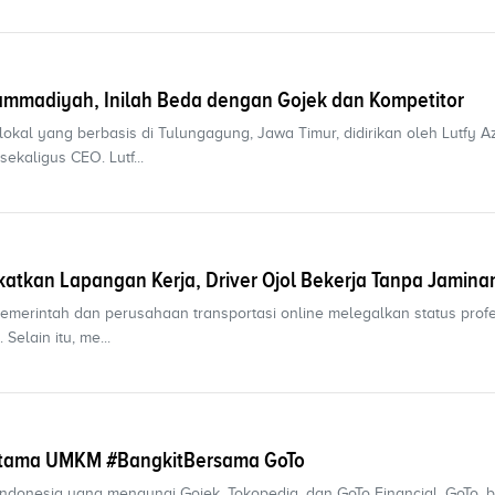
mmadiyah, Inilah Beda dengan Gojek dan Kompetitor
kal yang berbasis di Tulungagung, Jawa Timur, didirikan oleh Lutfy A
ekaligus CEO. Lutf...
tkan Lapangan Kerja, Driver Ojol Bekerja Tanpa Jamina
pemerintah dan perusahaan transportasi online melegalkan status profes
elain itu, me...
 Utama UMKM #BangkitBersama GoTo
 Indonesia yang menaungi Gojek, Tokopedia, dan GoTo Financial, GoTo, b