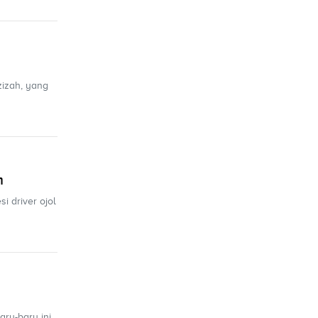
zizah, yang
n
i driver ojol
aru-baru ini