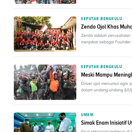
SEPUTAR BENGKULU
Zendo Ojol Khas Muha
Zendo adalah perusahaan lo
menjabat sebagai Founder s
SEPUTAR BENGKULU
Meski Mampu Meningka
Driver ojol menuntut agar 
dalam undang-undang (UU). S
UMKM
Simak Enam Inisiatif
Grup teknologi terbesar di