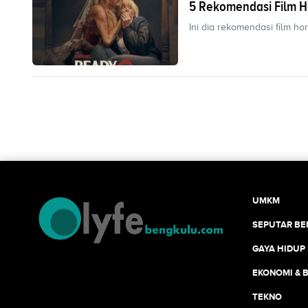
5 Rekomendasi Film Ho
Ini dia rekomendasi film h
UMKM
SEPUTAR B
GAYA HIDUP
EKONOMI & B
TEKNO