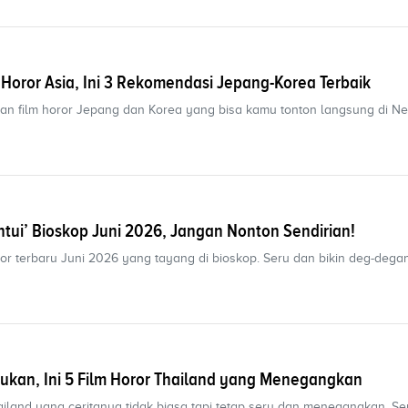
Horor Asia, Ini 3 Rekomendasi Jepang-Korea Terbaik
dan film horor Jepang dan Korea yang bisa kamu tonton langsung di Netf
ntui’ Bioskop Juni 2026, Jangan Nonton Sendirian!
ror terbaru Juni 2026 yang tayang di bioskop. Seru dan bikin deg-degan
tukan, Ini 5 Film Horor Thailand yang Menegangkan
iland yang ceritanya tidak biasa tapi tetap seru dan menegangkan. Sem