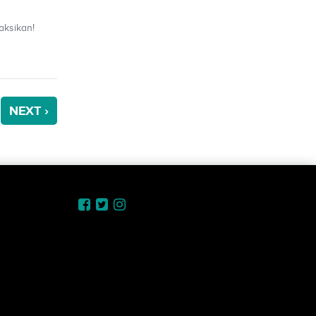
aksikan!
NEXT ›