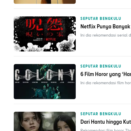
SEPUTAR BENGKULU
Netflix Punya Banyak 
Ini dia rekomendasi serial 
SEPUTAR BENGKULU
6 Film Horor yang ‘Ha
Ini dia rekomendasi film ho
SEPUTAR BENGKULU
Dari Hantu hingga Ku
Rekomendasi film horor Tha