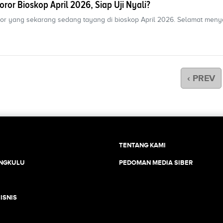
ror Bioskop April 2026, Siap Uji Nyali?
oror yang sekarang sedang tayang di bioskop April 2026. Selamat meny
‹ PREV
TENTANG KAMI
ENGKULU
PEDOMAN MEDIA SIBER
ISNIS