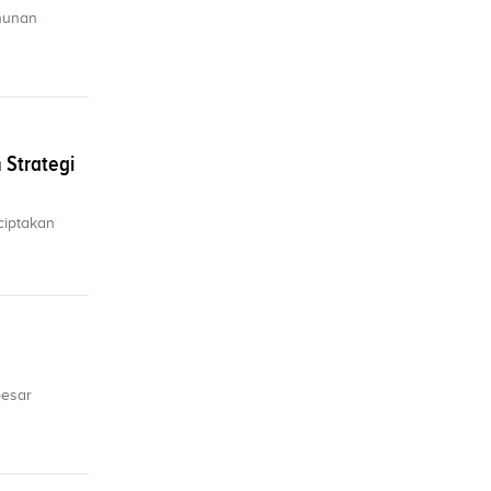
hunan
 Strategi
ciptakan
besar