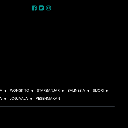
A
●
WONGKITO
●
STARBANJAR
●
BALINESIA
●
SIJORI
●
A
●
JOGJAAJA
●
PESENMAKAN