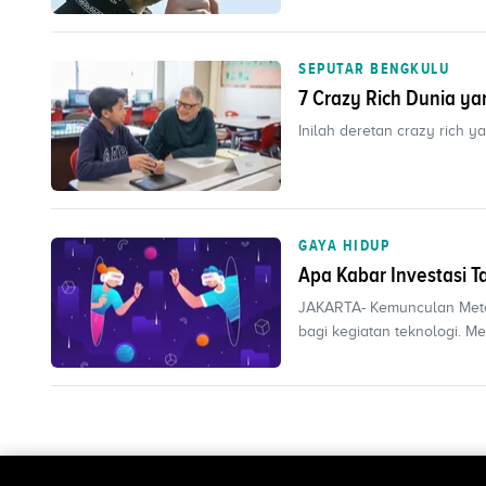
SEPUTAR BENGKULU
7 Crazy Rich Dunia y
Inilah deretan crazy rich 
GAYA HIDUP
Apa Kabar Investasi T
JAKARTA- Kemunculan Meta
bagi kegiatan teknologi. M