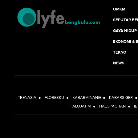
UMKM
SEPUTAR B
GAYA HIDUP
EKONOMI & B
TEKNO
NEWS
TRENASIA
●
FLORESKU
●
KABARMINANG
●
KABARSIGER
HALOJATIM
●
HALOPACITAN
●
I