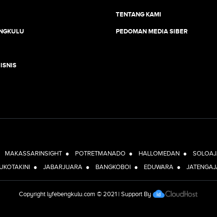
TENTANG KAMI
ENGKULU
PEDOMAN MEDIA SIBER
ISNIS
JEJARING JOGJAAJA:
●
MAKASSARINSIGHT
●
POTRETMANADO
●
HALLOMEDAN
●
SOLOAJ
BUKOTAKINI
●
JABARJUARA
●
BANGKOBOI
●
EDUWARA
●
JATENGAJ
Copyright
lyfebengkulu.com
© 2021 | Support By