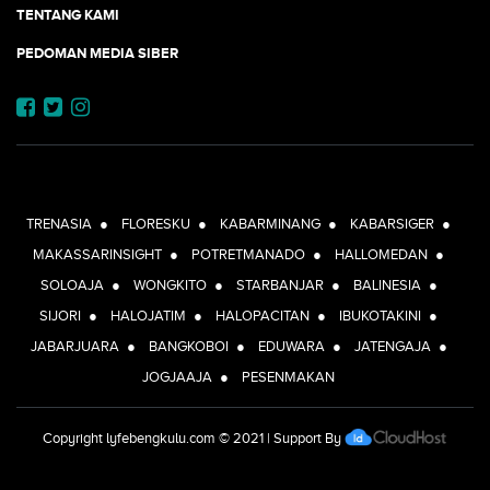
TENTANG KAMI
PEDOMAN MEDIA SIBER
JEJARING JOGJAAJA:
TRENASIA
●
FLORESKU
●
KABARMINANG
●
KABARSIGER
●
MAKASSARINSIGHT
●
POTRETMANADO
●
HALLOMEDAN
●
SOLOAJA
●
WONGKITO
●
STARBANJAR
●
BALINESIA
●
SIJORI
●
HALOJATIM
●
HALOPACITAN
●
IBUKOTAKINI
●
JABARJUARA
●
BANGKOBOI
●
EDUWARA
●
JATENGAJA
●
JOGJAAJA
●
PESENMAKAN
Copyright
lyfebengkulu.com
© 2021 | Support By