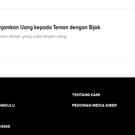
njamkan Uang kepada Teman dengan Bijak
ntaan teman yang suka pinjam uang.
TENTANG KAMI
ENGKULU
PEDOMAN MEDIA SIBER
ISNIS