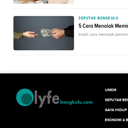
SEPUTAR BENGKULU
5 Cara Menolak Memi
Inilah cara menolak permi
UMKM
SEPUTAR B
GAYA HIDUP
EKONOMI & B