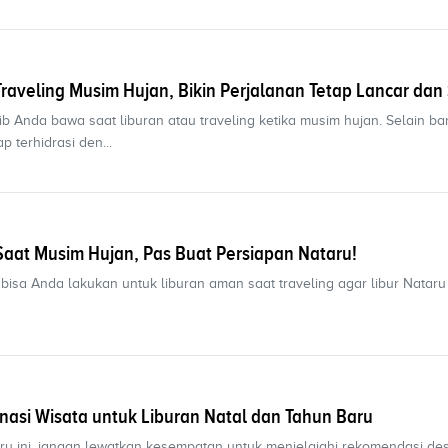
Traveling Musim Hujan, Bikin Perjalanan Tetap Lancar dan
 Anda bawa saat liburan atau traveling ketika musim hujan. Selain b
p terhidrasi den...
Saat Musim Hujan, Pas Buat Persiapan Nataru!
isa Anda lakukan untuk liburan aman saat traveling agar libur Natar
tinasi Wisata untuk Liburan Natal dan Tahun Baru
ru ini, jangan lewatkan kesempatan untuk menjelajahi rekomendasi des