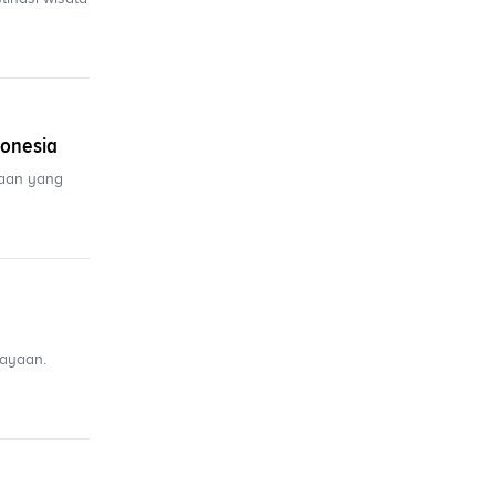
donesia
maan yang
ayaan.