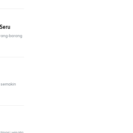
 Seru
arang-barang
u semakin
tinasi wisata