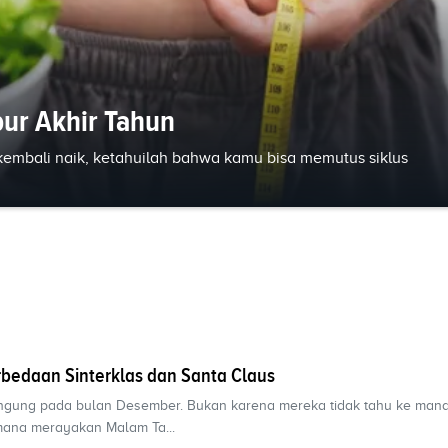
bur Akhir Tahun
embali naik, ketahuilah bahwa kamu bisa memutus siklus
erbedaan Sinterklas dan Santa Claus
ngung pada bulan Desember. Bukan karena mereka tidak tahu ke mana
mana merayakan Malam Ta...