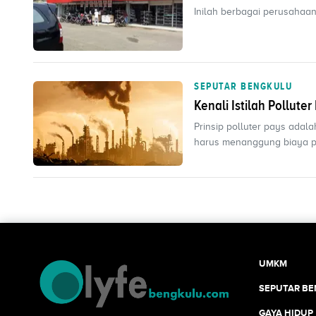
Inilah berbagai perusahaan
SEPUTAR BENGKULU
Kenali Istilah Pollut
Prinsip polluter pays ada
harus menanggung biaya p
UMKM
SEPUTAR B
GAYA HIDUP