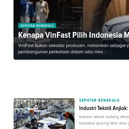
SEPUTAR BENGKULU
Kenapa VinFast Pilih Indonesia 
VinFast bukan sekadar produsen, melainkan sebagai pl
pembangunan perkotaan dalam satu mes...
SEPUTAR BENGKULU
Industri Tekstil Anjl
Industri tekstil sedang di
terpaksa gulung tikar atau p