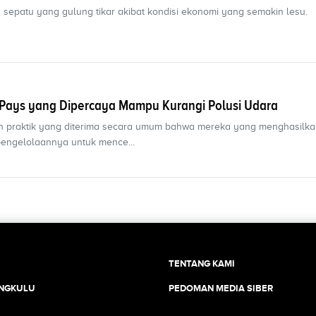
 sepatu yang gulung tikar akibat kondisi ekonomi yang semakin lesu.
er Pays yang Dipercaya Mampu Kurangi Polusi Udara
lah praktik yang diterima secara umum bahwa mereka yang menghasilka
engelolaannya untuk mence...
TENTANG KAMI
ENGKULU
PEDOMAN MEDIA SIBER