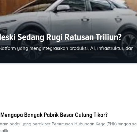
Meski Sedang Rugi Ratusan Triliun?
atform yang mengintegrasikan produksi, AI, infrastruktur, dan
ok: Mengapa Banyak Pabrik Besar Gulung Tikar?
hantam badai yang berakibat Pemutusan Hubungan Kerja (PHK) hingga sa
ailit.