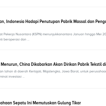
kan, Indonesia Hadapi Penutupan Pabrik Massal dan Pen
kat Pekerja Nusantara (KSPN) menunjukkanantara Januari hingga Mei 20
i beroperasi dan ...
l Menurun, China Dikabarkan Akan Dirikan Pabrik Tekstil d
n lahan di daerah Kertajati, Majalengka, Jawa Barat, untuk perusahaan
nat investasi ...
sahaan Sepatu Ini Memutuskan Gulung Tikar