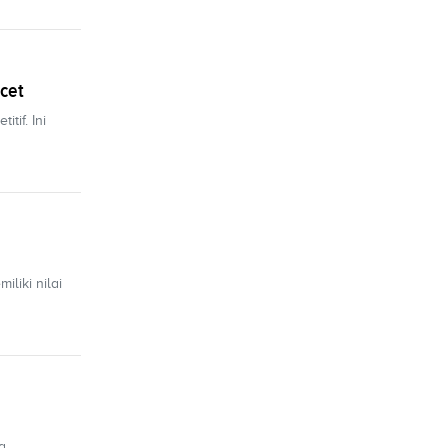
cet
tif. Ini
liki nilai
a