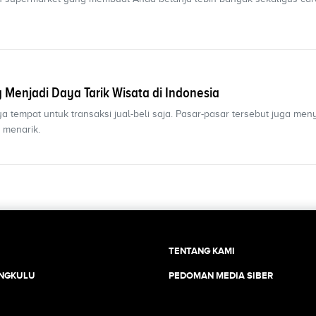
 Menjadi Daya Tarik Wisata di Indonesia
ya tempat untuk transaksi jual-beli saja. Pasar-pasar tersebut juga me
 menarik.
TENTANG KAMI
ENGKULU
PEDOMAN MEDIA SIBER