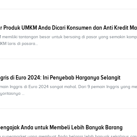
 Produk UMKM Anda Dicari Konsumen dan Anti Kredit Ma
memiliki tantangan besar untuk bersaing di pasar yang semakin kompeti
KM laris di pasara...
ggris di Euro 2024: Ini Penyebab Harganya Selangit
emain Inggris di Euro 2024 sangat mahal. Dari 9 pemain Inggris yang memi
yoritasnya ...
Mengajak Anda untuk Membeli Lebih Banyak Barang
an supermarket yang membuat Anda belanja lebih banyak sekaligus car