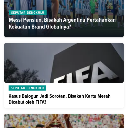
SEPUTAR BENGKULU
Messi Pensiun, Bisakah Argentina Pertahankan
Kekuatan Brand Globalnya?
SEPUTAR BENGKULU
Kasus Balogun Jadi Sorotan, Bisakah Kartu Merah
Dicabut oleh FIFA?