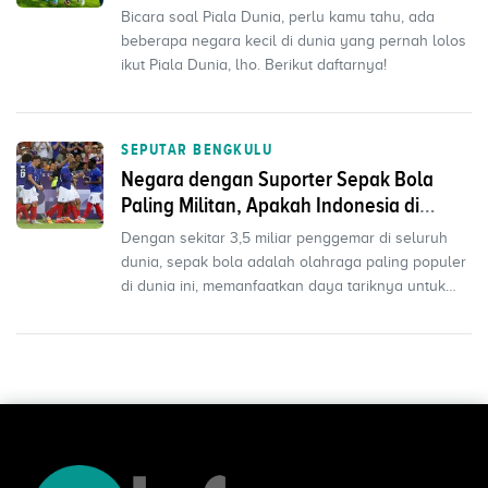
Bicara soal Piala Dunia, perlu kamu tahu, ada
beberapa negara kecil di dunia yang pernah lolos
ikut Piala Dunia, lho. Berikut daftarnya!
SEPUTAR BENGKULU
Negara dengan Suporter Sepak Bola
Paling Militan, Apakah Indonesia di
Antaranya?
Dengan sekitar 3,5 miliar penggemar di seluruh
dunia, sepak bola adalah olahraga paling populer
di dunia ini, memanfaatkan daya tariknya untuk
menarik...