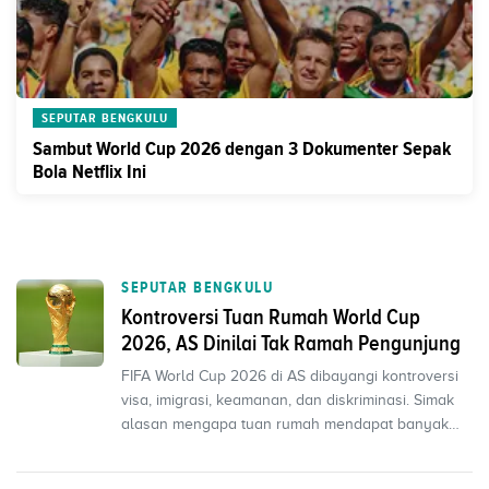
SEPUTAR BENGKULU
Sambut World Cup 2026 dengan 3 Dokumenter Sepak
Bola Netflix Ini
SEPUTAR BENGKULU
Kontroversi Tuan Rumah World Cup
2026, AS Dinilai Tak Ramah Pengunjung
FIFA World Cup 2026 di AS dibayangi kontroversi
visa, imigrasi, keamanan, dan diskriminasi. Simak
alasan mengapa tuan rumah mendapat banyak
kritik.