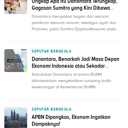
Ungkap Apa Itu Danantara Terungkap,
Gagasan Sumitro yang Kini Dibawa
Prabowo ke Level Baru
Danantara merupakan bagian dari warisan
pemikiran ekonom visioner sekaligus ayah dari
Prabowo, yakni Sumitro Djojohadikusumo pada
akhir 1980-an. Sumit...
SEPUTAR BENGKULU
Danantara, Benarkah Jadi Masa Depan
Ekonomi Indonesia atau Sekadar
Wacana?
Kedudukan Danantara di antara BUMN
dikhawatirkan menyebabkan tumpang tindih
kewenangan di Kementerian BUMN.
SEPUTAR BENGKULU
APBN Dipangkas, Ekonom Ingatkan
Dampaknya!