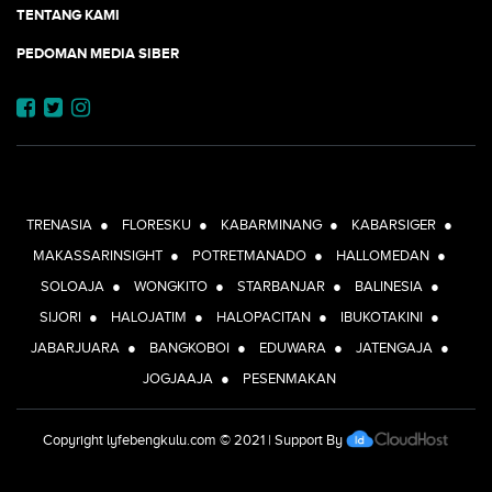
TENTANG KAMI
PEDOMAN MEDIA SIBER
JEJARING JOGJAAJA:
TRENASIA
●
FLORESKU
●
KABARMINANG
●
KABARSIGER
●
MAKASSARINSIGHT
●
POTRETMANADO
●
HALLOMEDAN
●
SOLOAJA
●
WONGKITO
●
STARBANJAR
●
BALINESIA
●
SIJORI
●
HALOJATIM
●
HALOPACITAN
●
IBUKOTAKINI
●
JABARJUARA
●
BANGKOBOI
●
EDUWARA
●
JATENGAJA
●
JOGJAAJA
●
PESENMAKAN
Copyright
lyfebengkulu.com
© 2021 | Support By