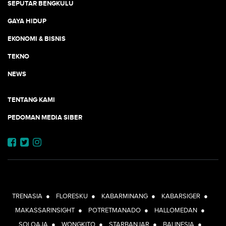
SEPUTAR BENGKULU
GAYA HIDUP
EKONOMI & BISNIS
TEKNO
NEWS
TENTANG KAMI
PEDOMAN MEDIA SIBER
JEJARING JOGJAAJA:
TRENASIA
●
FLORESKU
●
KABARMINANG
●
KABARSIGER
●
MAKASSARINSIGHT
●
POTRETMANADO
●
HALLOMEDAN
●
SOLOAJA
●
WONGKITO
●
STARBANJAR
●
BALINESIA
●