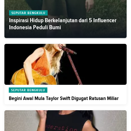
SEPUTAR BENGKULU
Inspirasi Hidup Berkelanjutan dari 5 Influencer
Indonesia Peduli Bumi
SEPUTAR BENGKULU
Begini Awal Mula Taylor Swift Digugat Ratusan Miliar