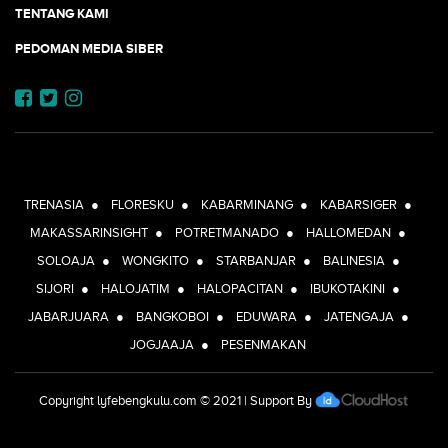
TENTANG KAMI
PEDOMAN MEDIA SIBER
JEJARING JOGJAAJA:
TRENASIA
●
FLORESKU
●
KABARMINANG
●
KABARSIGER
●
MAKASSARINSIGHT
●
POTRETMANADO
●
HALLOMEDAN
●
SOLOAJA
●
WONGKITO
●
STARBANJAR
●
BALINESIA
●
SIJORI
●
HALOJATIM
●
HALOPACITAN
●
IBUKOTAKINI
●
JABARJUARA
●
BANGKOBOI
●
EDUWARA
●
JATENGAJA
●
JOGJAAJA
●
PESENMAKAN
Copyright
lyfebengkulu.com
© 2021 | Support By