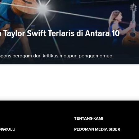
Taylor Swift Terlaris di Antara 10
espons beragam dari kritikus maupun penggemarnya.
TENTANG KAMI
ENGKULU
PEDOMAN MEDIA SIBER