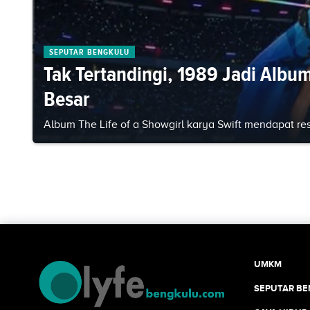
SEPUTAR BENGKULU
Tak Tertandingi, 1989 Jadi Album 
Besar
Album The Life of a Showgirl karya Swift mendapat r
UMKM
SEPUTAR B