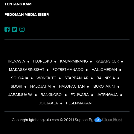
TENTANG KAMI
PEDOMAN MEDIA SIBER
JEJARING JOGJAAJA:
TRENASIA
●
FLORESKU
●
KABARMINANG
●
KABARSIGER
●
MAKASSARINSIGHT
●
POTRETMANADO
●
HALLOMEDAN
●
SOLOAJA
●
WONGKITO
●
STARBANJAR
●
BALINESIA
●
SIJORI
●
HALOJATIM
●
HALOPACITAN
●
IBUKOTAKINI
●
JABARJUARA
●
BANGKOBOI
●
EDUWARA
●
JATENGAJA
●
JOGJAAJA
●
PESENMAKAN
Copyright
lyfebengkulu.com
© 2021 | Support By