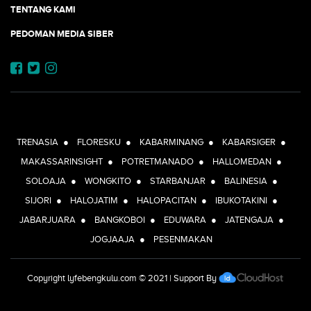
TENTANG KAMI
PEDOMAN MEDIA SIBER
JEJARING JOGJAAJA:
TRENASIA
●
FLORESKU
●
KABARMINANG
●
KABARSIGER
●
MAKASSARINSIGHT
●
POTRETMANADO
●
HALLOMEDAN
●
SOLOAJA
●
WONGKITO
●
STARBANJAR
●
BALINESIA
●
SIJORI
●
HALOJATIM
●
HALOPACITAN
●
IBUKOTAKINI
●
JABARJUARA
●
BANGKOBOI
●
EDUWARA
●
JATENGAJA
●
JOGJAAJA
●
PESENMAKAN
Copyright
lyfebengkulu.com
© 2021 | Support By