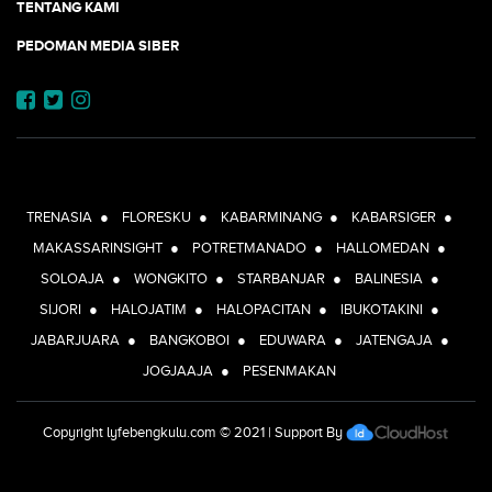
TENTANG KAMI
PEDOMAN MEDIA SIBER
JEJARING JOGJAAJA:
TRENASIA
●
FLORESKU
●
KABARMINANG
●
KABARSIGER
●
MAKASSARINSIGHT
●
POTRETMANADO
●
HALLOMEDAN
●
SOLOAJA
●
WONGKITO
●
STARBANJAR
●
BALINESIA
●
SIJORI
●
HALOJATIM
●
HALOPACITAN
●
IBUKOTAKINI
●
JABARJUARA
●
BANGKOBOI
●
EDUWARA
●
JATENGAJA
●
JOGJAAJA
●
PESENMAKAN
Copyright
lyfebengkulu.com
© 2021 | Support By