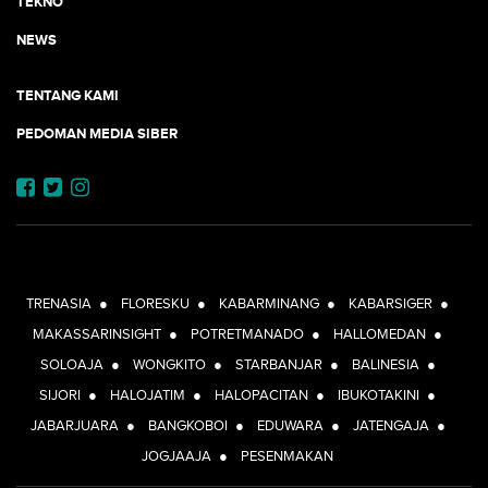
TEKNO
NEWS
TENTANG KAMI
PEDOMAN MEDIA SIBER
JEJARING JOGJAAJA:
TRENASIA
●
FLORESKU
●
KABARMINANG
●
KABARSIGER
●
MAKASSARINSIGHT
●
POTRETMANADO
●
HALLOMEDAN
●
SOLOAJA
●
WONGKITO
●
STARBANJAR
●
BALINESIA
●
SIJORI
●
HALOJATIM
●
HALOPACITAN
●
IBUKOTAKINI
●
JABARJUARA
●
BANGKOBOI
●
EDUWARA
●
JATENGAJA
●
JOGJAAJA
●
PESENMAKAN