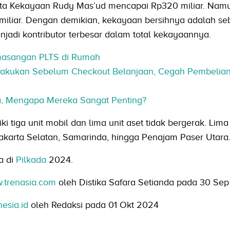
ta Kekayaan Rudy Mas’ud mencapai Rp320 miliar. Namun
 miliar. Dengan demikian, kekayaan bersihnya adalah se
enjadi kontributor terbesar dalam total kekayaannya.
emasangan PLTS di Rumah
ilakukan Sebelum Checkout Belanjaan, Cegah Pembelian 
ja, Mengapa Mereka Sangat Penting?
i tiga unit mobil dan lima unit aset tidak bergerak. Lima
 Jakarta Selatan, Samarinda, hingga Penajam Paser Utara
a di
Pilkada
2024.
.trenasia.com
oleh Distika Safara Setianda pada 30 Se
nesia.id
oleh Redaksi pada 01 Okt 2024