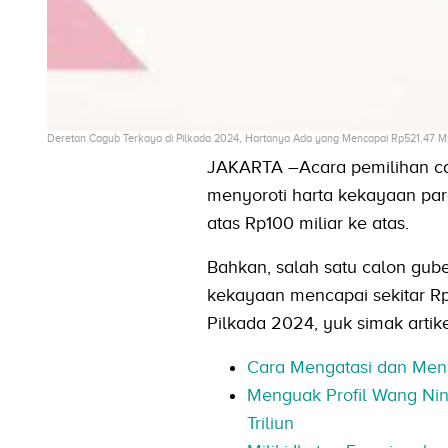
Deretan Cagub Terkaya di Pilkada 2024, Hartanya Ada yang Mencapai Rp521,47 Mil
JAKARTA –Acara pemilihan cal
menyoroti harta kekayaan pa
atas Rp100 miliar ke atas.
Bahkan, salah satu calon gube
kekayaan mencapai sekitar Rp5
Pilkada 2024, yuk simak artike
Cara Mengatasi dan Men
Menguak Profil Wang Nin
Triliun