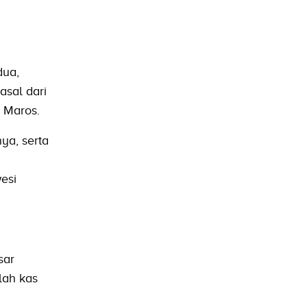
dua,
asal dari
n Maros.
ya, serta
esi
sar
lah kas