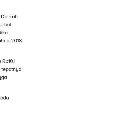
, Daerah
sebut
dika
tahun 2018
 Rp10,1
, tepatnya
gga
kada