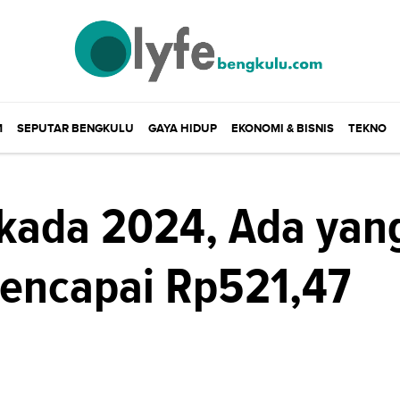
M
SEPUTAR BENGKULU
GAYA HIDUP
EKONOMI & BISNIS
TEKNO
lkada 2024, Ada yan
Mencapai Rp521,47