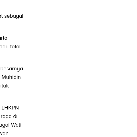
t sebagai
rta
ari total
rbesarnya.
. Muhidin
ntuk
di LHKPN
hraga di
agai Wali
rwan