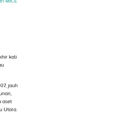
tri MICE
hir kali
au
07, jauh
unan,
a aset
u Utara.