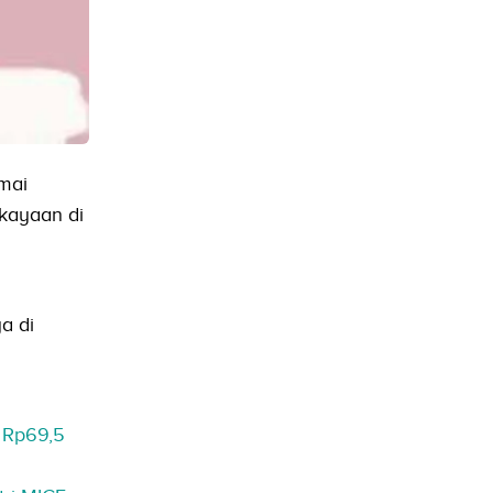
mai
ekayaan di
a di
 Rp69,5