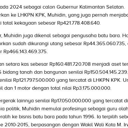
ada 2024 sebagai calon Gubernur Kalimantan Selatan.
rkan ke LHKPN KPK, Muhidin, yang juga pernah menjaba
i total kekayaan sebesar Rp421.778.408.640.
, Muhidin juga dikenal sebagai pengusaha batu bara. Ha
rkan sudah dikurangi utang sebesar Rp44.365.060.735, d
 Rp466.143.469.375.
an setara kas sebesar Rp160.481.720.708 menjadi aset te
6 bidang tanah dan bangunan senilai Rp150.504.145.239
senilai Rp121.797.500.000 yang tercatat di LHKPN KPK. U
bil dan 1 motor dengan total nilai Rp3.175.000.000.
ergerak lainnya senilai Rp17.050.000.000 yang tercatat 
ia politik, Muhidin memulai profesinya sebagai guru ola
lih ke bisnis batu bara pada tahun 1996. Ia terpilih seb
de 2010-2015, berpasangan dengan Wakil Wali Kota M. I