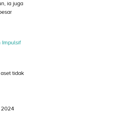
, ia juga
besar
Impulsif
 aset tidak
.
p 2024