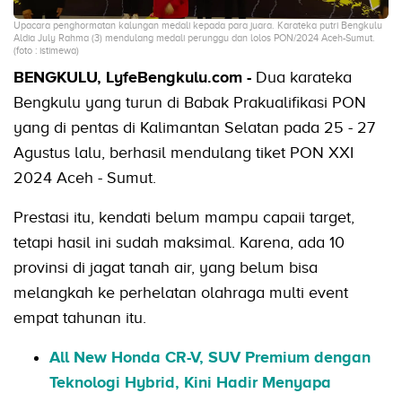
Upacara penghormatan kalungan medali kepada para juara. Karateka putri Bengkulu
Aldia July Rahma (3) mendulang medali perunggu dan lolos PON/2024 Aceh-Sumut.
(foto : istimewa)
BENGKULU, LyfeBengkulu.com -
Dua karateka
Bengkulu yang turun di Babak Prakualifikasi PON
yang di pentas di Kalimantan Selatan pada 25 - 27
Agustus lalu, berhasil mendulang tiket PON XXI
2024 Aceh - Sumut.
Prestasi itu, kendati belum mampu capaii target,
tetapi hasil ini sudah maksimal. Karena, ada 10
provinsi di jagat tanah air, yang belum bisa
melangkah ke perhelatan olahraga multi event
empat tahunan itu.
All New Honda CR-V, SUV Premium dengan
Teknologi Hybrid, Kini Hadir Menyapa