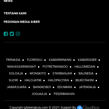
NEWS
TENTANG KAMI
PEDOMAN MEDIA SIBER
JEJARING JOGJAAJA:
TRENASIA
●
FLORESKU
●
KABARMINANG
●
KABARSIGER
●
MAKASSARINSIGHT
●
POTRETMANADO
●
HALLOMEDAN
●
SOLOAJA
●
WONGKITO
●
STARBANJAR
●
BALINESIA
●
SIJORI
●
HALOJATIM
●
HALOPACITAN
●
IBUKOTAKINI
●
JABARJUARA
●
BANGKOBOI
●
EDUWARA
●
JATENGAJA
●
JOGJAAJA
●
PESENMAKAN
Copyright
lyfebengkulu.com
© 2021 | Support By