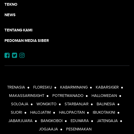
TEKNO
NEWS
TENTANG KAMI
PEDOMAN MEDIA SIBER
JEJARING JOGJAAJA:
TRENASIA
●
FLORESKU
●
KABARMINANG
●
KABARSIGER
●
MAKASSARINSIGHT
●
POTRETMANADO
●
HALLOMEDAN
●
SOLOAJA
●
WONGKITO
●
STARBANJAR
●
BALINESIA
●
SIJORI
●
HALOJATIM
●
HALOPACITAN
●
IBUKOTAKINI
●
JABARJUARA
●
BANGKOBOI
●
EDUWARA
●
JATENGAJA
●
JOGJAAJA
●
PESENMAKAN