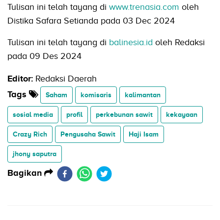
Tulisan ini telah tayang di
www.trenasia.com
oleh
Distika Safara Setianda pada 03 Dec 2024
Tulisan ini telah tayang di
balinesia.id
oleh Redaksi
pada 09 Des 2024
Editor:
Redaksi Daerah
Tags
Saham
komisaris
kalimantan
sosial media
profil
perkebunan sawit
kekayaan
Crazy Rich
Pengusaha Sawit
Haji Isam
jhony saputra
Bagikan