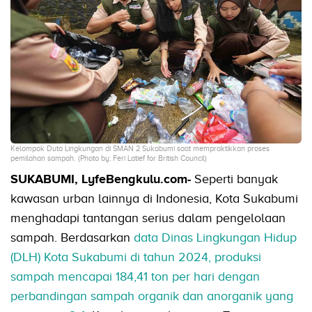
Kelompok Duta Lingkungan di SMAN 2 Sukabumi saat mempraktikkan proses
pemilahan sampah. (Photo by: Feri Latief for British Council)
SUKABUMI, LyfeBengkulu.com-
Seperti banyak
kawasan urban lainnya di Indonesia, Kota Sukabumi
menghadapi tantangan serius dalam pengelolaan
sampah. Berdasarkan
data Dinas Lingkungan Hidup
(DLH) Kota Sukabumi di tahun 2024, produksi
sampah mencapai 184,41 ton per hari dengan
perbandingan sampah organik dan anorganik yang