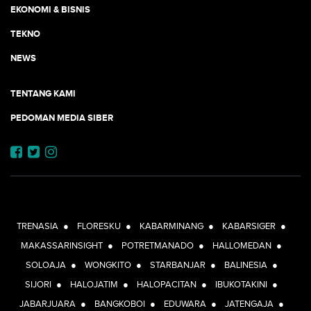
EKONOMI & BISNIS
TEKNO
NEWS
TENTANG KAMI
PEDOMAN MEDIA SIBER
JEJARING JOGJAAJA:
TRENASIA
●
FLORESKU
●
KABARMINANG
●
KABARSIGER
●
MAKASSARINSIGHT
●
POTRETMANADO
●
HALLOMEDAN
●
SOLOAJA
●
WONGKITO
●
STARBANJAR
●
BALINESIA
●
SIJORI
●
HALOJATIM
●
HALOPACITAN
●
IBUKOTAKINI
●
JABARJUARA
●
BANGKOBOI
●
EDUWARA
●
JATENGAJA
●