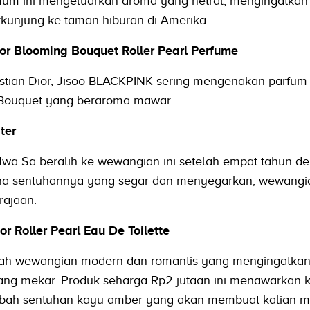
fum ini mengeluarkan aroma yang netral, mengingatkan
kunjung ke taman hiburan di Amerika.
or Blooming Bouquet Roller Pearl Perfume
istian Dior, Jisoo BLACKPINK sering mengenakan parfum
 Bouquet yang beraroma mawar.
ter
 Hwa Sa beralih ke wewangian ini setelah empat tahun d
ena sentuhannya yang segar dan menyegarkan, wewangia
ajaan.
r Roller Pearl Eau De Toilette
dalah wewangian modern dan romantis yang mengingatka
ng mekar. Produk seharga Rp2 jutaan ini menawarkan 
mbah sentuhan kayu amber yang akan membuat kalian m