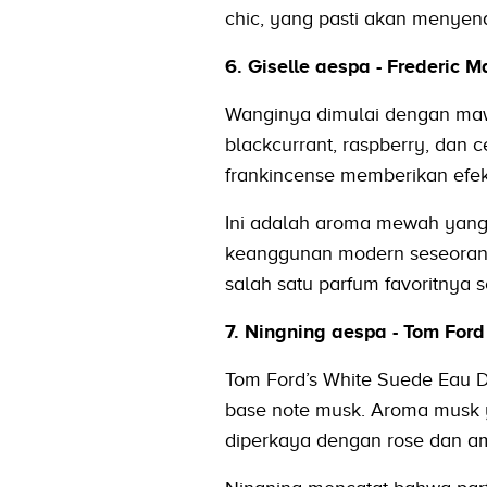
chic, yang pasti akan menyena
6. Giselle aespa - Frederic Ma
Wanginya dimulai dengan mawa
blackcurrant, raspberry, dan 
frankincense memberikan ef
Ini adalah aroma mewah yan
keanggunan modern seseorang
salah satu parfum favoritnya 
7. Ningning aespa - Tom For
Tom Ford’s White Suede Eau D
base note musk. Aroma musk y
diperkaya dengan rose dan a