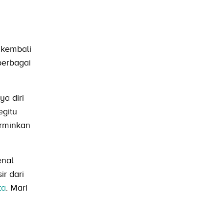
 kembali
berbagai
a diri
egitu
erminkan
enal
r dari
ta
. Mari