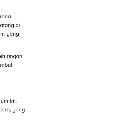
arena
atang di
lam yang
ih ringan,
embut
um ini,
barb, yang