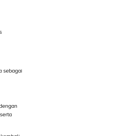
s
a sebagai
 dengan
serta