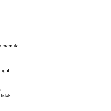
in memulai
angat
g
tidak