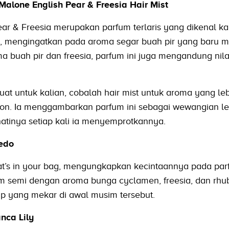
Malone English Pear & Freesia Hair Mist
ear & Freesia merupakan parfum terlaris yang dikenal k
mengingatkan pada aroma segar buah pir yang baru m
a buah pir dan freesia, parfum ini juga mengandung ni
 kuat untuk kalian, cobalah hair mist untuk aroma yang leb
won. Ia menggambarkan parfum ini sebagai wewangian l
tinya setiap kali ia menyemprotkannya.
redo
hat’s in your bag, mengungkapkan kecintaannya pada parf
 semi dengan aroma bunga cyclamen, freesia, dan rhu
p yang mekar di awal musim tersebut.
nca Lily