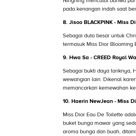
Ningning mencatat bahwa par
pada kenangan indah saat ber
8. Jisoo BLACKPINK -
Miss Di
Sebagai duta besar untuk Chr
termasuk Miss Dior Blooming
9. Hwa Sa - CREED Royal Wa
Sebagai bukti daya tariknya,
wewangian lain. Dikenal kar
memancarkan kemewahan ker
10. Haerin NewJean - Miss Dio
Miss Dior Eau De Toilette a
buket bunga mawar yang seda
aroma bunga dan buah, dita