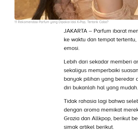
11 Rekomendasi Parfum yang Dipakai Idol K-Pop, Tertarik Coba?
JAKARTA – Parfum ibarat mem
ke waktu dan tempat tertent
emosi.
Lebih dari sekadar memberi a
sekaligus memperbaiki suasa
banyak pilihan yang beredar
diri bukanlah hal yang mudah
Tidak rahasia lagi bahwa seleb
dengan aroma memikat mereka
Grazia dan Allkpop, berikut b
simak artikel berikut.