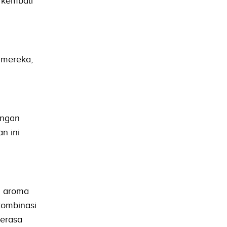
 kembali
 mereka,
engan
n ini
n aroma
kombinasi
erasa