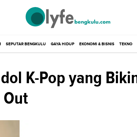
M
SEPUTAR BENGKULU
GAYA HIDUP
EKONOMI & BISNIS
TEKNO
Idol K-Pop yang Biki
 Out