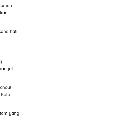
 namun
rkan
sana hati
g
mangat
chouli,
 Kota
hitam yang