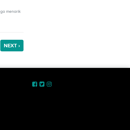
uga menarik
NEXT ›