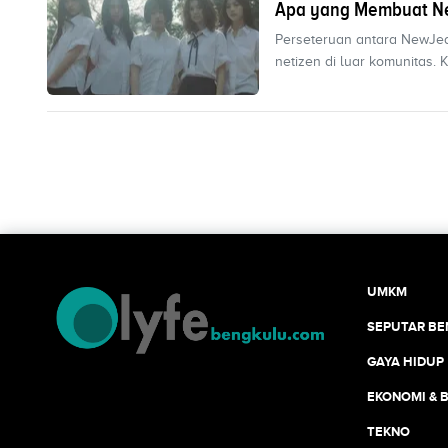
Apa yang Membuat Ne
Perseteruan antara NewJea
netizen di luar komunitas. K
UMKM
SEPUTAR B
GAYA HIDUP
EKONOMI & B
TEKNO