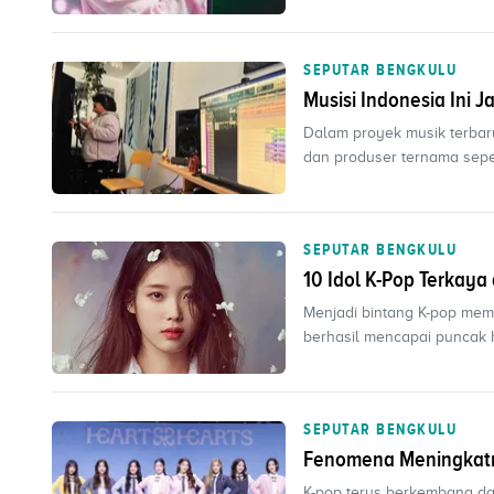
SEPUTAR BENGKULU
Musisi Indonesia Ini J
Dalam proyek musik terbaru
dan produser ternama sepert
SEPUTAR BENGKULU
10 Idol K-Pop Terkay
Menjadi bintang K-pop memb
berhasil mencapai puncak h
SEPUTAR BENGKULU
Fenomena Meningkatn
K-pop terus berkembang da