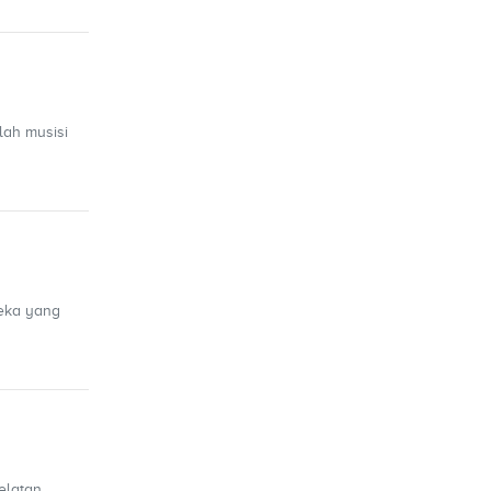
lah musisi
reka yang
elatan