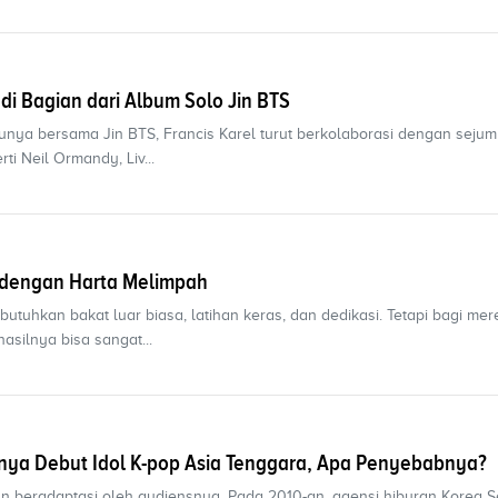
adi Bagian dari Album Solo Jin BTS
nya bersama Jin BTS, Francis Karel turut berkolaborasi dengan sejum
i Neil Ormandy, Liv...
a dengan Harta Melimpah
utuhkan bakat luar biasa, latihan keras, dan dedikasi. Tetapi bagi me
asilnya bisa sangat...
ya Debut Idol K-pop Asia Tenggara, Apa Penyebabnya?
n beradaptasi oleh audiensnya. Pada 2010-an, agensi hiburan Korea S