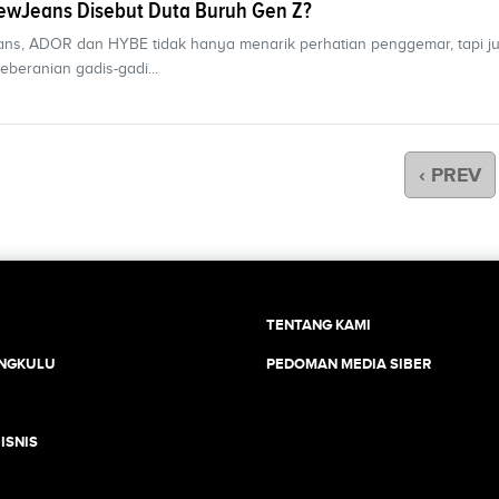
wJeans Disebut Duta Buruh Gen Z?
ns, ADOR dan HYBE tidak hanya menarik perhatian penggemar, tapi j
eberanian gadis-gadi...
‹ PREV
TENTANG KAMI
ENGKULU
PEDOMAN MEDIA SIBER
ISNIS