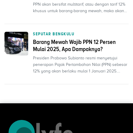
PPN akan bersifat multitarif, atau dengan tarif 12%
khusus untuk barang-barang mewah, maka akan
ada perubah...
SEPUTAR BENGKULU
Barang Mewah Wajib PPN 12 Persen
Mulai 2025, Apa Dampaknya?
Presiden Prabowo Subianto resmi menyetujui
penerapan Pajak Pertambahan Nilai (PPN) sebesar
12% yang akan berlaku mulai 1 Januari 2025.
Kebijakan ini s...