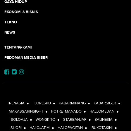
GAYA HIDUP
EKONOMI & BISNIS
TEKNO
NEWS
TENTANG KAMI
PEDOMAN MEDIA SIBER
JEJARING JOGJAAJA:
TRENASIA
●
FLORESKU
●
KABARMINANG
●
KABARSIGER
●
MAKASSARINSIGHT
●
POTRETMANADO
●
HALLOMEDAN
●
SOLOAJA
●
WONGKITO
●
STARBANJAR
●
BALINESIA
●
SIJORI
●
HALOJATIM
●
HALOPACITAN
●
IBUKOTAKINI
●