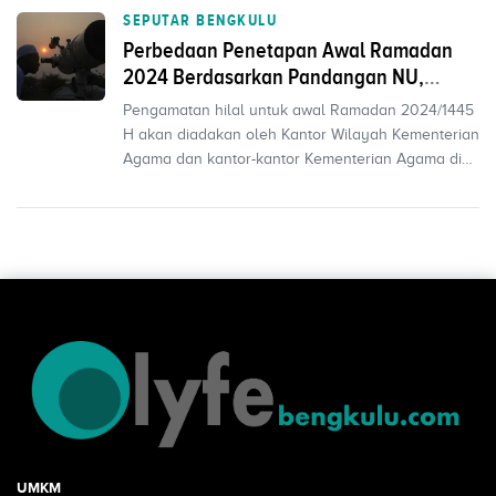
SEPUTAR BENGKULU
Perbedaan Penetapan Awal Ramadan
2024 Berdasarkan Pandangan NU,
Pemerintah, dan Muhammadiyah
Pengamatan hilal untuk awal Ramadan 2024/1445
H akan diadakan oleh Kantor Wilayah Kementerian
Agama dan kantor-kantor Kementerian Agama di
tingkat kab...
UMKM