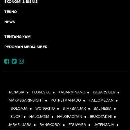
EKONOMI & BISNIS
TEKNO
NEWS
TENTANG KAMI
PEDOMAN MEDIA SIBER
JEJARING JOGJAAJA:
TRENASIA
●
FLORESKU
●
KABARMINANG
●
KABARSIGER
●
MAKASSARINSIGHT
●
POTRETMANADO
●
HALLOMEDAN
●
SOLOAJA
●
WONGKITO
●
STARBANJAR
●
BALINESIA
●
SIJORI
●
HALOJATIM
●
HALOPACITAN
●
IBUKOTAKINI
●
JABARJUARA
●
BANGKOBOI
●
EDUWARA
●
JATENGAJA
●