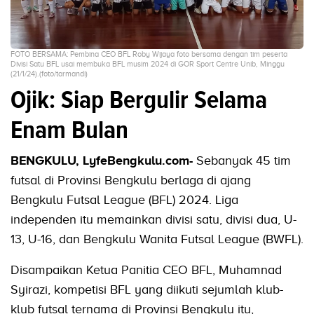
FOTO BERSAMA: Pembina CEO BFL Roby Wijaya foto bersama dengan tim peserta
Divisi Satu BFL usai membuka BFL musim 2024 di GOR Sport Centre Unib, Minggu
(21/1/24).(foto/tarmandi)
Ojik: Siap Bergulir Selama
Enam Bulan
BENGKULU, LyfeBengkulu.com-
Sebanyak 45 tim
futsal di Provinsi Bengkulu berlaga di ajang
Bengkulu Futsal League (BFL) 2024. Liga
independen itu memainkan divisi satu, divisi dua, U-
13, U-16, dan Bengkulu Wanita Futsal League (BWFL).
Disampaikan Ketua Panitia CEO BFL, Muhamnad
Syirazi, kompetisi BFL yang diikuti sejumlah klub-
klub futsal ternama di Provinsi Bengkulu itu,