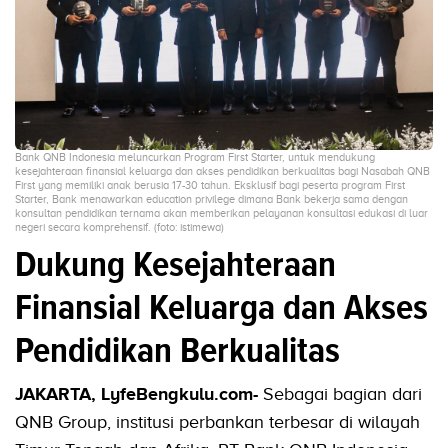
Bank QNB Indonesia meluncurkan Program First Starter, untuk mendukung
kesejahteraan finansial keluarga dan akses pendidikan berkualitas bagi Nasabah QNB
First yang memiliki anak berusia 17-30 tahun. Eksklusif bagi peserta program First
Starter, Bank menawarkan education privilege dimana Bank bekerja sama dengan
konsultan pendidikan ternama akan memberikan pelayanan konsultasi edukasi di luar
negeri secara komprehensif. (foto: istimewa)
Dukung Kesejahteraan
Finansial Keluarga dan Akses
Pendidikan Berkualitas
JAKARTA, LyfeBengkulu.com-
Sebagai bagian dari
QNB Group, institusi perbankan terbesar di wilayah