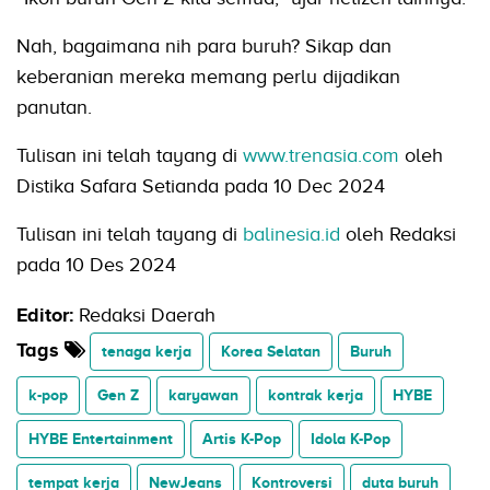
Nah, bagaimana nih para buruh? Sikap dan
keberanian mereka memang perlu dijadikan
panutan.
Tulisan ini telah tayang di
www.trenasia.com
oleh
Distika Safara Setianda pada 10 Dec 2024
Tulisan ini telah tayang di
balinesia.id
oleh Redaksi
pada 10 Des 2024
Editor:
Redaksi Daerah
Tags
tenaga kerja
Korea Selatan
Buruh
k-pop
Gen Z
karyawan
kontrak kerja
HYBE
HYBE Entertainment
Artis K-Pop
Idola K-Pop
tempat kerja
NewJeans
Kontroversi
duta buruh