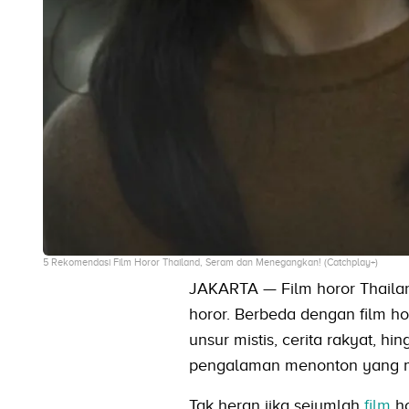
5 Rekomendasi Film Horor Thailand, Seram dan Menegangkan! (Catchplay+)
JAKARTA — Film horor Thailan
horor. Berbeda dengan film 
unsur mistis, cerita rakyat, 
pengalaman menonton yang m
Tak heran jika sejumlah
film
ho