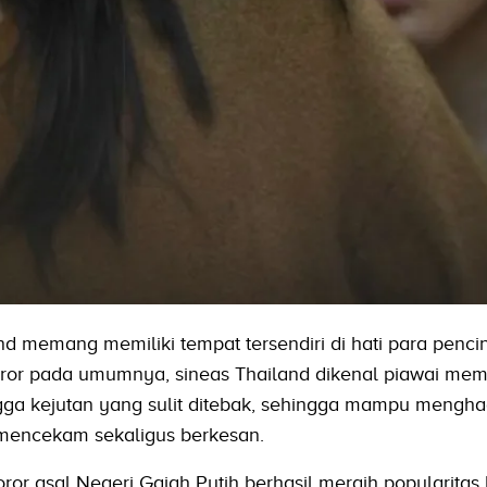
d memang memiliki tempat tersendiri di hati para penci
horor pada umumnya, sineas Thailand dikenal piawai me
hingga kejutan yang sulit ditebak, sehingga mampu mengha
encekam sekaligus berkesan.
ror asal Negeri Gajah Putih berhasil meraih popularitas