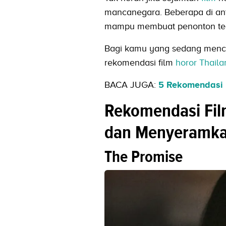
mancanegara. Beberapa di ant
mampu membuat penonton tega
Bagi kamu yang sedang mencar
rekomendasi film
horor
Thaila
BACA JUGA:
5 Rekomendasi F
Rekomendasi Film
dan Menyeramk
The Promise