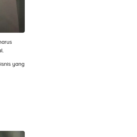
harus
l.
isnis yang