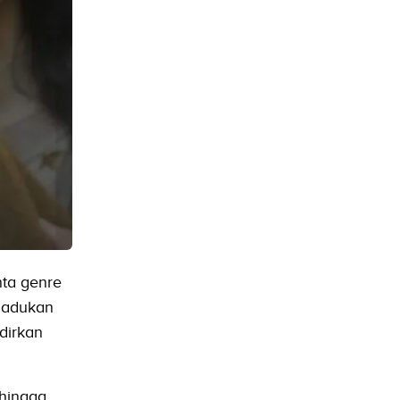
nta genre
madukan
dirkan
 hingga