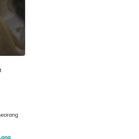
t
 seorang
Long