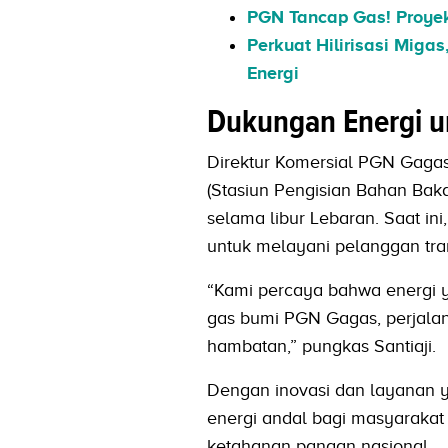
PGN Tancap Gas! Proye
Perkuat Hilirisasi Miga
Energi
Dukungan Energi un
Direktur Komersial PGN Gaga
(Stasiun Pengisian Bahan Baka
selama libur Lebaran. Saat i
untuk melayani pelanggan trans
“Kami percaya bahwa energi 
gas bumi PGN Gagas, perjala
hambatan,” pungkas Santiaji.
Dengan inovasi dan layanan y
energi andal bagi masyaraka
ketahanan pangan nasional.