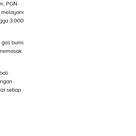
am, PGN
g melayani
gga 3.000
 gas bumi.
t memasak
bali
ungan
zi setiap