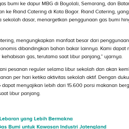
gas bumi ke dapur MBG di Boyolali, Semarang, dan Bat
n ke Riand Catering di Kota Bogor. Riand Catering, yan
a sekolah dasar, menargetkan penggunaan gas bumi hin
Catering, mengungkapkan manfaat besar dari penggunaan
ekonomis dibandingkan bahan bakar lainnya. Kami dapa
kehabisan gas, terutama saat libur panjang,” ujarnya.
yani pesanan reguler selama libur sekolah dan akan kem
an per hari ketika aktivitas sekolah aktif. Dengan duk
apat menyajikan lebih dari 15.600 porsi makanan bergi
saat libur panjang.
 Lebaran yang Lebih Bermakna
as Bumi untuk Kawasan Industri Jatengland