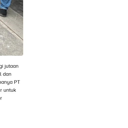
i jutaan
l dan
ahanya PT
r untuk
r