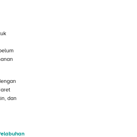
tuk
 belum
ahanan
dengan
Maret
in, dan
Pelabuhan