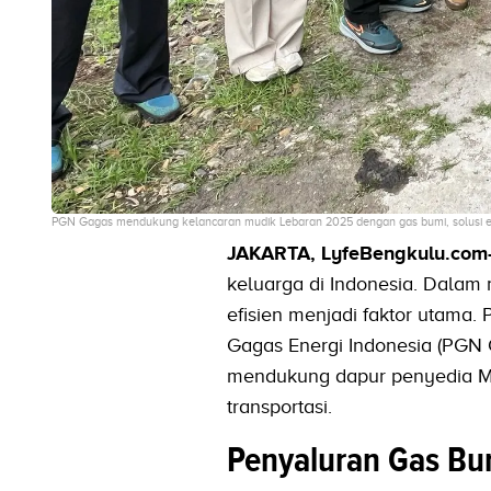
PGN Gagas mendukung kelancaran mudik Lebaran 2025 dengan gas bumi, solusi e
JAKARTA, LyfeBengkulu.com
keluarga di Indonesia. Dalam
efisien menjadi faktor utama
Gagas Energi Indonesia (PGN 
mendukung dapur penyedia Mak
transportasi.
Penyaluran Gas B