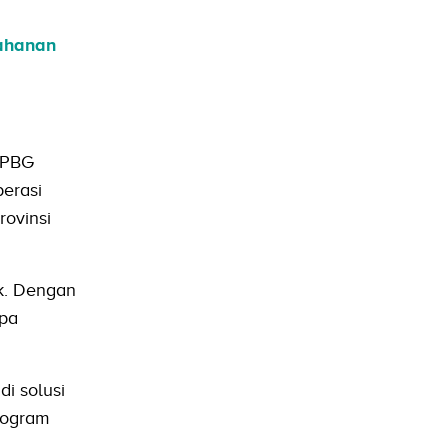
tahanan
SPBG
perasi
rovinsi
k. Dengan
npa
i solusi
rogram