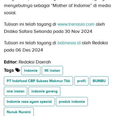
menyebutnya sebagai “Mother of Indomie” di media
sosial.
Tulisan ini telah tayang di
www.trenasia.com
oleh
Distika Safara Setianda pada 30 Nov 2024
Tulisan ini telah tayang di
balinesia.id
oleh Redaksi
pada 06 Des 2024
Editor:
Redaksi Daerah
Tags
Indomie
Mi instan
PT Indofood CBP Sukses Makmur Tbk
profil
BUMBU
mie instan
indomie goreng
Indomie rasa ayam spesial
produk indomie
Nunuk Nuraini